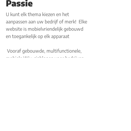
Passie
U kunt elk thema kiezen en het
aanpassen aan uw bedrijf of merk!
Elke
website is mobielvriendelijk gebouwd
en toegankelijk op elk apparaat
​
Vooraf gebouwde, multifunctionele,
mobiele Wix-sjablonen voor bedrijven,
freelancers, bureaus en meer. We
bieden de beste Wix-sjablonen, Wix-
thema's en Wix-lay-outs die
momenteel beschikbaar zijn.
Als je op zoek bent naar aanpasbare
Wix-sjablonen, dan ben je hier aan het
juiste adres.