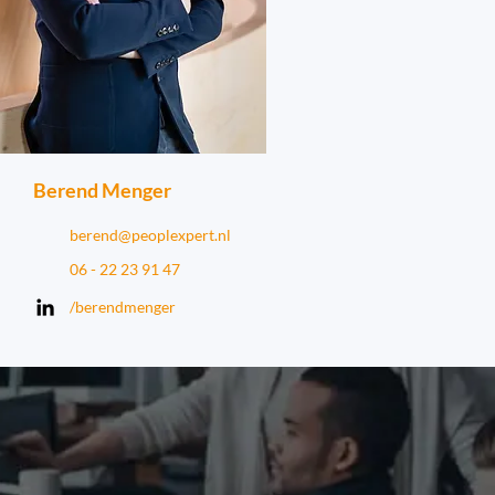
Berend Menger
berend@peoplexpert.nl
06 - 22 23 91 47
/berendmenger