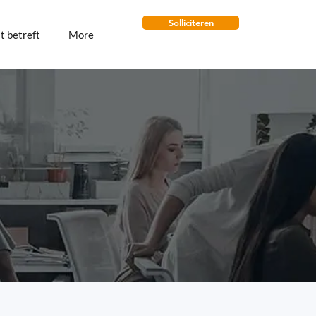
Solliciteren
t betreft
More