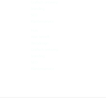
Grafisch ontwerp
branding
SEO
Klantenservice
Huis
Wat betreft
Webdesign
Grafisch ontwerp
branding
SEO
Klantenservice