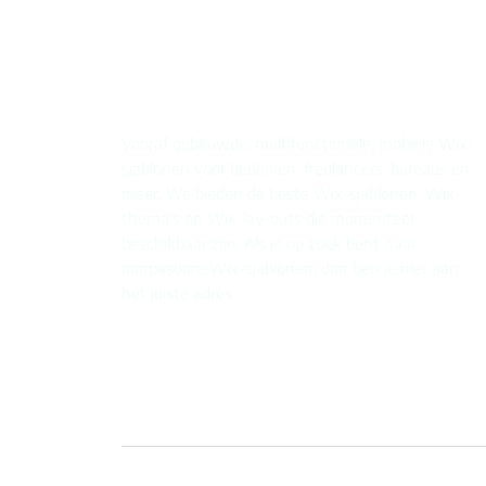
​Vooraf gebouwde, multifunctionele, mobiele Wix-
sjablonen voor bedrijven, freelancers, bureaus en
meer. We bieden de beste Wix-sjablonen, Wix-
thema's en Wix-lay-outs die momenteel
beschikbaar zijn. Als je op zoek bent naar
aanpasbare Wix-sjablonen, dan ben je hier aan
het juiste adres.​
WX-sjablonen
2021 . © Alle rechten voorbehouden.