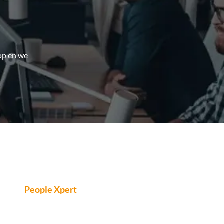
op en we
People Xpert